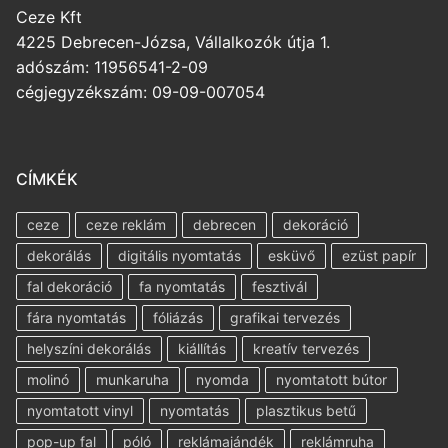
Ceze Kft
4225 Debrecen-Józsa, Vállalkozók útja 1.
adószám: 11956541-2-09
cégjegyzékszám: 09-09-007054
CÍMKÉK
ceze
ceze reklám
debrecen
dekoráció
dekorálás
digitális nyomtatás
esküvő
ezüst papír
fal dekoráció
fa nyomtatás
fesztivál
fára nyomtatás
fóliázás
grafikai tervezés
helyszíni dekorálás
kiállítás
kreatív tervezés
molinó
munkaruha
nyomda
nyomtatott bútor
nyomtatott vinyl
nyomtatás
plasztikus betű
pop-up fal
póló
reklámajándék
reklámruha