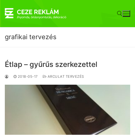
Ugrás
a
tartalomra
grafikai tervezés
Keresése:
Étlap – gyűrűs szerkezettel
2018-05-17
ARCULAT TERVEZÉS