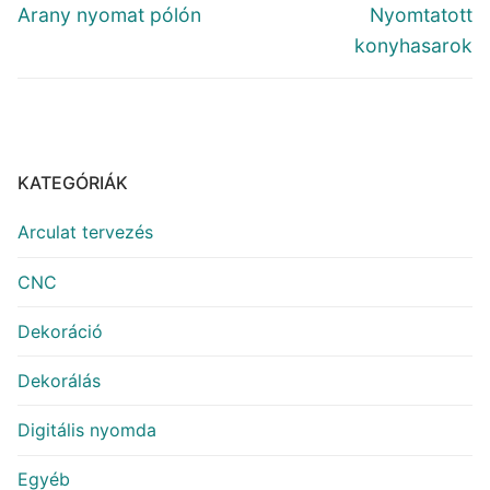
navigáció
Previous
Next
Arany nyomat pólón
Nyomtatott
post:
post:
konyhasarok
KATEGÓRIÁK
Arculat tervezés
CNC
Dekoráció
Dekorálás
Digitális nyomda
Egyéb