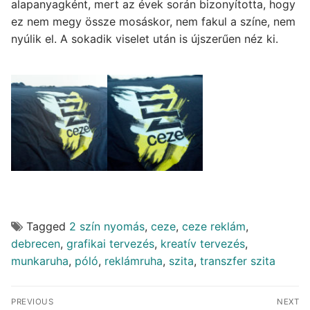
alapanyagként, mert az évek során bizonyította, hogy
ez nem megy össze mosáskor, nem fakul a színe, nem
nyúlik el. A sokadik viselet után is újszerűen néz ki.
Tagged
2 szín nyomás
,
ceze
,
ceze reklám
,
debrecen
,
grafikai tervezés
,
kreatív tervezés
,
munkaruha
,
póló
,
reklámruha
,
szita
,
transzfer szita
Bejegyzés
PREVIOUS
NEXT