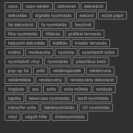
ceze
ceze reklám
debrecen
dekoráció
dekorálás
digitális nyomtatás
esküvő
ezüst papír
fal dekoráció
fa nyomtatás
fesztivál
fára nyomtatás
fóliázás
grafikai tervezés
helyszíni dekorálás
kiállítás
kreatív tervezés
molinó
munkaruha
nyomda
nyomtatott bútor
nyomtatott vinyl
nyomtatás
plasztikus betű
pop-up fal
póló
reklámajándék
reklámruha
reklámtábla
rendezvény
rendezvény dekoráció
ringlizés
sos
szita
szita műhely
szitázás
tapéta
tekercses nyomtatás
textil nyomtatás
transzfer szita
táblanyomtatás
UV nyomtatás
vinyl
vágott fólia
óriásnyomtatás