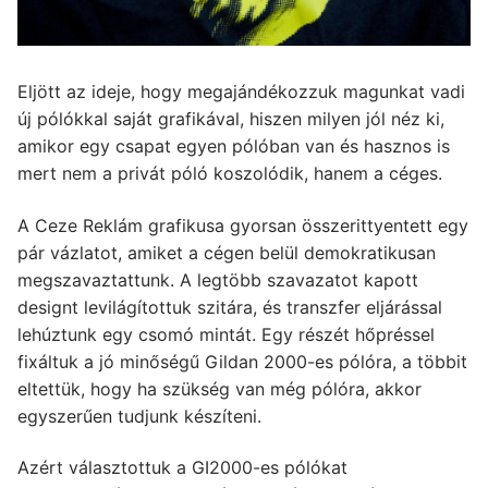
Eljött az ideje, hogy megajándékozzuk magunkat vadi
új pólókkal saját grafikával, hiszen milyen jól néz ki,
amikor egy csapat egyen pólóban van és hasznos is
mert nem a privát póló koszolódik, hanem a céges.
A Ceze Reklám grafikusa gyorsan összerittyentett egy
pár vázlatot, amiket a cégen belül demokratikusan
megszavaztattunk. A legtöbb szavazatot kapott
designt levilágítottuk szitára, és transzfer eljárással
lehúztunk egy csomó mintát. Egy részét hőpréssel
fixáltuk a jó minőségű Gildan 2000-es pólóra, a többit
eltettük, hogy ha szükség van még pólóra, akkor
egyszerűen tudjunk készíteni.
Azért választottuk a GI2000-es pólókat