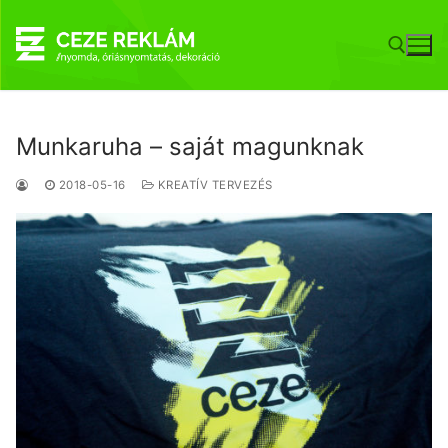
Ugrás
a
tartalomra
Keresése:
Munkaruha – saját magunknak
2018-05-16
KREATÍV TERVEZÉS