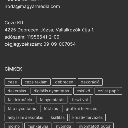
iroda@magyarmedia.com
Ceze Kft
4225 Debrecen-Józsa, Vállalkozók útja 1.
adószám: 11956541-2-09
cégjegyzékszám: 09-09-007054
CÍMKÉK
ceze
ceze reklám
debrecen
dekoráció
dekorálás
digitális nyomtatás
esküvő
ezüst papír
fal dekoráció
fa nyomtatás
fesztivál
fára nyomtatás
fóliázás
grafikai tervezés
helyszíni dekorálás
kiállítás
kreatív tervezés
molinó
munkaruha
nyomda
nyomtatott bútor