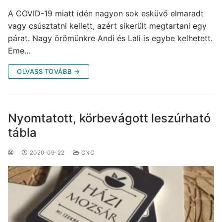
A COVID-19 miatt idén nagyon sok esküvő elmaradt
vagy csúsztatni kellett, azért sikerült megtartani egy
párat. Nagy örömünkre Andi és Lali is egybe kelhetett.
Eme…
OLVASS TOVÁBB →
Nyomtatott, körbevágott leszúrható
tábla
2020-09-22
CNC