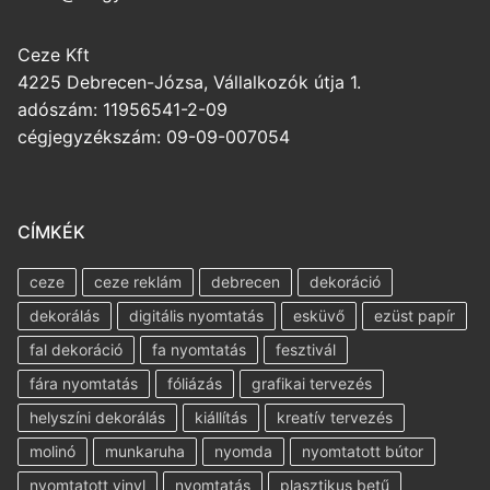
Ceze Kft
4225 Debrecen-Józsa, Vállalkozók útja 1.
adószám: 11956541-2-09
cégjegyzékszám: 09-09-007054
CÍMKÉK
ceze
ceze reklám
debrecen
dekoráció
dekorálás
digitális nyomtatás
esküvő
ezüst papír
fal dekoráció
fa nyomtatás
fesztivál
fára nyomtatás
fóliázás
grafikai tervezés
helyszíni dekorálás
kiállítás
kreatív tervezés
molinó
munkaruha
nyomda
nyomtatott bútor
nyomtatott vinyl
nyomtatás
plasztikus betű