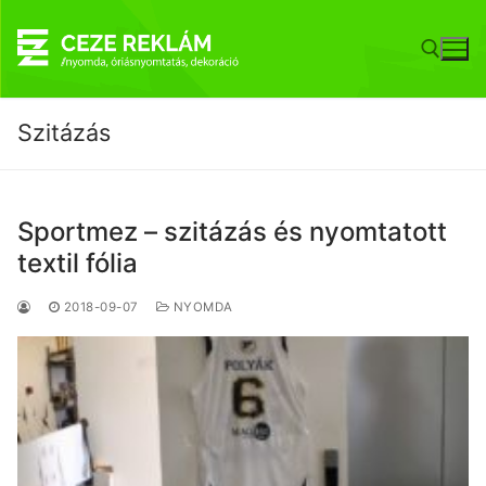
Ugrás
a
tartalomra
Szitázás
Keresése:
Sportmez – szitázás és nyomtatott
textil fólia
2018-09-07
NYOMDA