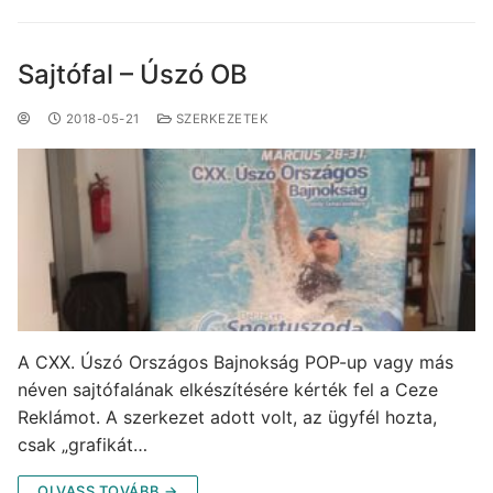
Sajtófal – Úszó OB
2018-05-21
SZERKEZETEK
A CXX. Úszó Országos Bajnokság POP-up vagy más
néven sajtófalának elkészítésére kérték fel a Ceze
Reklámot. A szerkezet adott volt, az ügyfél hozta,
csak „grafikát…
OLVASS TOVÁBB →