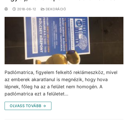
2018-06-12
DEKORÁCIÓ
Padlómatrica, figyelem felkeltő reklámeszköz, mivel
az emberek akaratlanul is megnézik, hogy hova
lépnek, főleg ha az a felület nem homogén. A
padlómatrica ezt a felületet…
OLVASS TOVÁBB →