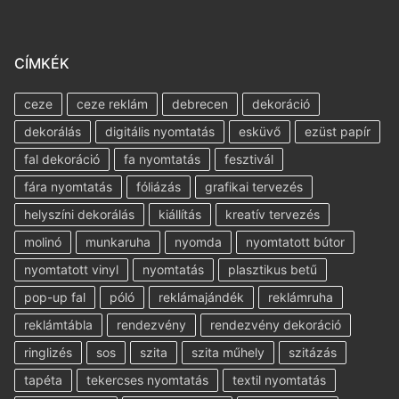
CÍMKÉK
ceze
ceze reklám
debrecen
dekoráció
dekorálás
digitális nyomtatás
esküvő
ezüst papír
fal dekoráció
fa nyomtatás
fesztivál
fára nyomtatás
fóliázás
grafikai tervezés
helyszíni dekorálás
kiállítás
kreatív tervezés
molinó
munkaruha
nyomda
nyomtatott bútor
nyomtatott vinyl
nyomtatás
plasztikus betű
pop-up fal
póló
reklámajándék
reklámruha
reklámtábla
rendezvény
rendezvény dekoráció
ringlizés
sos
szita
szita műhely
szitázás
tapéta
tekercses nyomtatás
textil nyomtatás