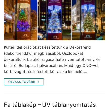
Kültéri dekorációkat készítettünk a DekorTrend
(dekortrend.hu) megbízásából. Oszlopokat
dekoráltunk belülről ragasztható nyomtatott vinyl-lel
belülről Budapest belvárosában. Majd egy CNC-vel
körbevágott és lefestett kör alakú kiemelőt…
OLVASS TOVÁBB →
Fa táblakép – UV táblanyomtatás