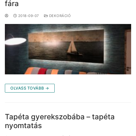
fára
2018-09-07
DEKORÁCIÓ
OLVASS TOVÁBB →
Tapéta gyerekszobába – tapéta
nyomtatás