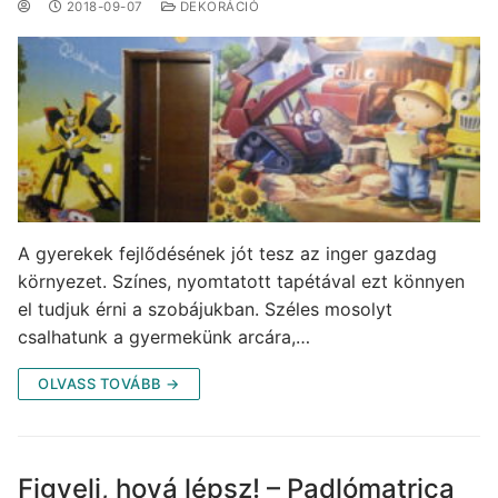
2018-09-07
DEKORÁCIÓ
A gyerekek fejlődésének jót tesz az inger gazdag
környezet. Színes, nyomtatott tapétával ezt könnyen
el tudjuk érni a szobájukban. Széles mosolyt
csalhatunk a gyermekünk arcára,…
OLVASS TOVÁBB →
Figyelj, hová lépsz! – Padlómatrica