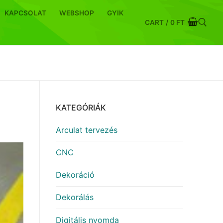
KAPCSOLAT
WEBSHOP
GYIK
CART
/
0
FT
Keresése:
KATEGÓRIÁK
Arculat tervezés
CNC
Dekoráció
Dekorálás
Digitális nyomda