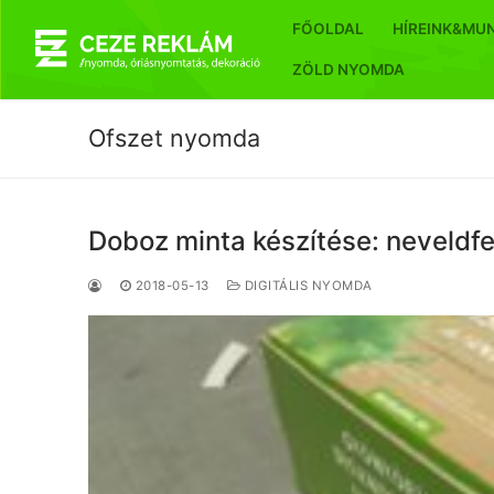
Ugrás
FŐOLDAL
HÍREINK&MU
a
tartalomra
ZÖLD NYOMDA
Ofszet nyomda
Doboz minta készítése: neveldfe
2018-05-13
DIGITÁLIS NYOMDA