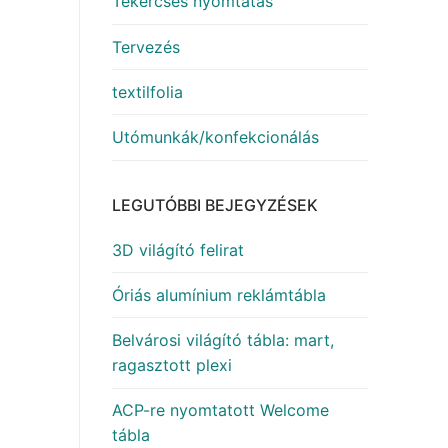
Tekercses nyomtatás
Tervezés
textilfolia
Utómunkák/konfekcionálás
LEGUTÓBBI BEJEGYZÉSEK
3D világító felirat
Óriás alumínium reklámtábla
Belvárosi világító tábla: mart,
ragasztott plexi
ACP-re nyomtatott Welcome
tábla