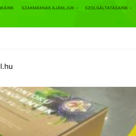
NKÁINK
SZAKMÁKNAK AJÁNLJUK
SZOLGÁLTATÁSAINK
l.hu