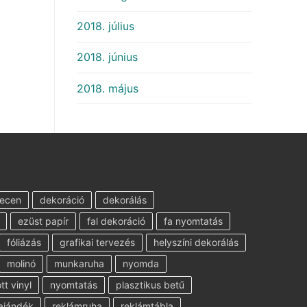
2018. július
2018. június
2018. május
ecen
dekoráció
dekorálás
ezüst papír
fal dekoráció
fa nyomtatás
fóliázás
grafikai tervezés
helyszíni dekorálás
molinó
munkaruha
nyomda
t vinyl
nyomtatás
plasztikus betű
ajándék
reklámruha
reklámtábla