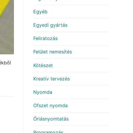
Egyéb
Egyedi gyártás
Feliratozás
Felület nemesítés
ékből
Kötészet
Kreatív tervezés
Nyomda
Ofszet nyomda
Óriásnyomtatás
Programozás