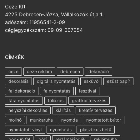
Ceze Kft
4225 Debrecen-Józsa, Vállalkozók útja 1.
adószám: 11956541-2-09
cégjegyzékszám: 09-09-007054
CÍMKÉK
ceze
ceze reklám
debrecen
dekoráció
dekorálás
digitális nyomtatás
esküvő
ezüst papír
fal dekoráció
fa nyomtatás
fesztivál
fára nyomtatás
fóliázás
grafikai tervezés
helyszíni dekorálás
kiállítás
kreatív tervezés
molinó
munkaruha
nyomda
nyomtatott bútor
nyomtatott vinyl
nyomtatás
plasztikus betű
pop-up fal
póló
reklámajándék
reklámruha