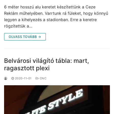
6 méter hosszú alu keretet készítettünk a Ceze
Reklám műhelyében. Varrtunk rá füleket, hogy könnyű
legyen a kihelyezés a stadionban. Erre a keretre
rögzítettük a…
OLVASS TOVÁBB →
Belvárosi világító tábla: mart,
ragasztott plexi
2020-11-01
CNC