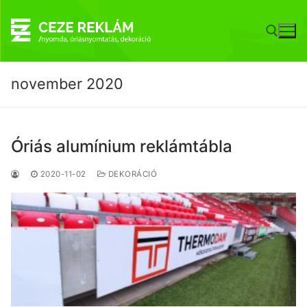
Ugrás
a
tartalomra
november 2020
Keresése:
Óriás alumínium reklámtábla
2020-11-02
DEKORÁCIÓ