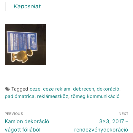
Kapcsolat
Tagged
ceze
,
ceze reklám
,
debrecen
,
dekoráció
,
padlómatrica
,
reklámeszköz
,
tömeg kommunikáció
Bejegyzés
PREVIOUS
NEXT
navigáció
Previous
Next
Kamion dekoráció
3×3, 2017 –
post:
post:
vágott fóliából
rendezvénydekoráció