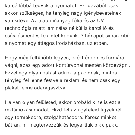
karcállóbbá tegyük a nyomatot. Ez igazából csak
akkor szükséges, ha tényleg nagy igénybevételnek
van kitéve. Az alap műanyag fólia és az UV
technológia miatt laminálás nélkül is karcálló és
csúszásmentes felületet kapunk. 3 hónapot simán kibír
a nyomat egy átlagos irodaházban, üzletben.
Hogy még feltűnőbb legyen, ezért érdemes formára
vágni, azaz egy adott kontúrvonal mentén körbevágni.
Ezzel egy olyan hatást adunk a padlónak, mintha
tényleg fel lenne festve a reklám, és nem csak egy
plakát lenne odaragasztva.
Ha van olyan felületed, akkor próbáld ki te is ezt a
reklámozási módot. Hívd fel az ügyfeleid figyelmét
egy termékedre, szolgáltatásodra. Keress minket
bátran, mi megtervezzük és legyártjuk pikk-pakk.