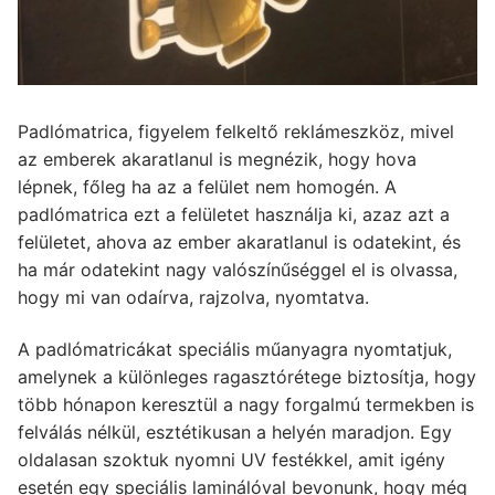
Padlómatrica, figyelem felkeltő reklámeszköz, mivel
az emberek akaratlanul is megnézik, hogy hova
lépnek, főleg ha az a felület nem homogén. A
padlómatrica ezt a felületet használja ki, azaz azt a
felületet, ahova az ember akaratlanul is odatekint, és
ha már odatekint nagy valószínűséggel el is olvassa,
hogy mi van odaírva, rajzolva, nyomtatva.
A padlómatricákat speciális műanyagra nyomtatjuk,
amelynek a különleges ragasztórétege biztosítja, hogy
több hónapon keresztül a nagy forgalmú termekben is
felválás nélkül, esztétikusan a helyén maradjon. Egy
oldalasan szoktuk nyomni UV festékkel, amit igény
esetén egy speciális laminálóval bevonunk, hogy még