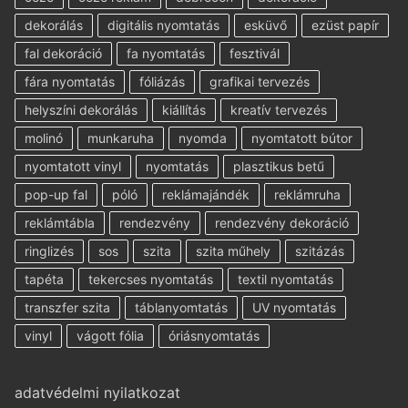
dekorálás
digitális nyomtatás
esküvő
ezüst papír
fal dekoráció
fa nyomtatás
fesztivál
fára nyomtatás
fóliázás
grafikai tervezés
helyszíni dekorálás
kiállítás
kreatív tervezés
molinó
munkaruha
nyomda
nyomtatott bútor
nyomtatott vinyl
nyomtatás
plasztikus betű
pop-up fal
póló
reklámajándék
reklámruha
reklámtábla
rendezvény
rendezvény dekoráció
ringlizés
sos
szita
szita műhely
szitázás
tapéta
tekercses nyomtatás
textil nyomtatás
transzfer szita
táblanyomtatás
UV nyomtatás
vinyl
vágott fólia
óriásnyomtatás
adatvédelmi nyilatkozat