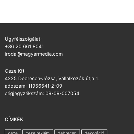
Ügyfélszolgálat:
+36 20 661 8041
iroda@magyarmedia.com
Ceze Kft
4225 Debrecen-Józsa, Vállalkozók útja 1.
adószám: 11956541-2-09
cégjegyzékszám: 09-09-007054
CÍMKÉK
ceze
ceze reklám
debrecen
dekoráció