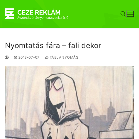
Ugrás
a
tartalomra
Keresése:
Nyomtatás fára – fali dekor
2018-07-07
TÁBLANYOMÁS