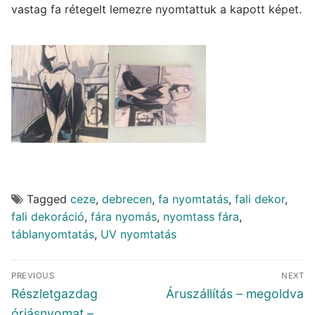
vastag fa rétegelt lemezre nyomtattuk a kapott képet.
Tagged
ceze
,
debrecen
,
fa nyomtatás
,
fali dekor
,
fali dekoráció
,
fára nyomás
,
nyomtass fára
,
táblanyomtatás
,
UV nyomtatás
Bejegyzés
PREVIOUS
NEXT
navigáció
Previous
Next
Részletgazdag
Áruszállítás – megoldva
post:
post:
óriásnyomat –