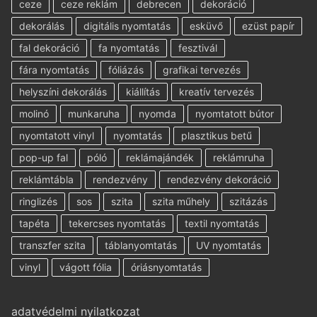
ceze
ceze reklám
debrecen
dekoráció
dekorálás
digitális nyomtatás
esküvő
ezüst papír
fal dekoráció
fa nyomtatás
fesztivál
fára nyomtatás
fóliázás
grafikai tervezés
helyszíni dekorálás
kiállítás
kreatív tervezés
molinó
munkaruha
nyomda
nyomtatott bútor
nyomtatott vinyl
nyomtatás
plasztikus betű
pop-up fal
póló
reklámajándék
reklámruha
reklámtábla
rendezvény
rendezvény dekoráció
ringlizés
sos
szita
szita műhely
szitázás
tapéta
tekercses nyomtatás
textil nyomtatás
transzfer szita
táblanyomtatás
UV nyomtatás
vinyl
vágott fólia
óriásnyomtatás
adatvédelmi nyilatkozat