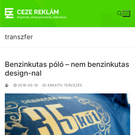
Ugrás
a
tartalomra
transzfer
Keresése:
Benzinkutas póló – nem benzinkutas
design-nal
2018-05-19
KREATÍV TERVEZÉS