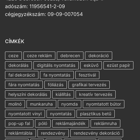
adószám: 11956541-2-09
cégjegyzékszám: 09-09-007054
CÍMKÉK
ceze
ceze reklám
debrecen
dekoráció
dekorálás
digitális nyomtatás
esküvő
ezüst papír
fal dekoráció
fa nyomtatás
fesztivál
fára nyomtatás
fóliázás
grafikai tervezés
helyszíni dekorálás
kiállítás
kreatív tervezés
molinó
munkaruha
nyomda
nyomtatott bútor
nyomtatott vinyl
nyomtatás
plasztikus betű
pop-up fal
póló
reklámajándék
reklámruha
reklámtábla
rendezvény
rendezvény dekoráció