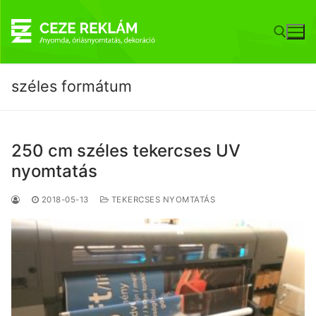
Ugrás
a
tartalomra
széles formátum
Keresése:
250 cm széles tekercses UV
nyomtatás
2018-05-13
TEKERCSES NYOMTATÁS