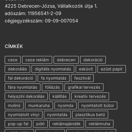
4225 Debrecen-Józsa, Vállalkozók útja 1.
adószám: 11956541-2-09
cégjegyzékszám: 09-09-007054
CÍMKÉK
ceze
ceze reklám
debrecen
dekoráció
dekorálás
digitális nyomtatás
esküvő
ezüst papír
fal dekoráció
fa nyomtatás
fesztivál
fára nyomtatás
fóliázás
grafikai tervezés
helyszíni dekorálás
kiállítás
kreatív tervezés
molinó
munkaruha
nyomda
nyomtatott bútor
nyomtatott vinyl
nyomtatás
plasztikus betű
pop-up fal
póló
reklámajándék
reklámruha