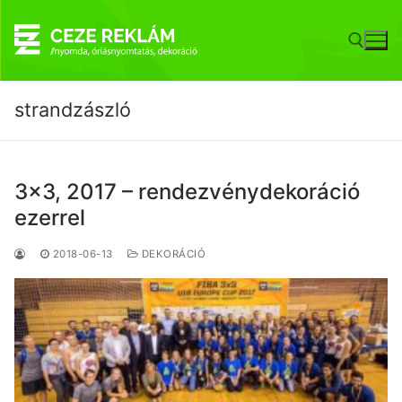
Ugrás
a
tartalomra
strandzászló
Keresése:
3×3, 2017 – rendezvénydekoráció
ezerrel
2018-06-13
DEKORÁCIÓ