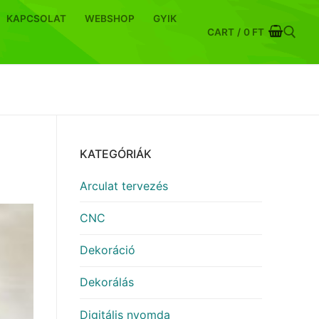
KAPCSOLAT
WEBSHOP
GYIK
CART
/
0
FT
Keresése:
KATEGÓRIÁK
Arculat tervezés
CNC
Dekoráció
Dekorálás
Digitális nyomda