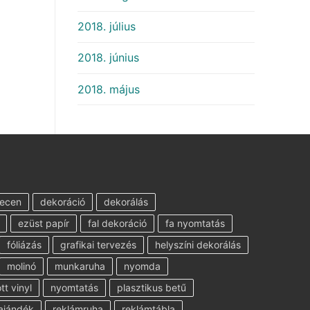
2018. július
2018. június
2018. május
ecen
dekoráció
dekorálás
ezüst papír
fal dekoráció
fa nyomtatás
fóliázás
grafikai tervezés
helyszíni dekorálás
molinó
munkaruha
nyomda
t vinyl
nyomtatás
plasztikus betű
ajándék
reklámruha
reklámtábla