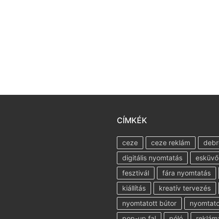
CÍMKÉK
ceze
ceze reklám
debr
digitális nyomtatás
esküvő
fesztivál
fára nyomtatás
kiállítás
kreatív tervezés
nyomtatott bútor
nyomtatot
pop-up fal
póló
reklám