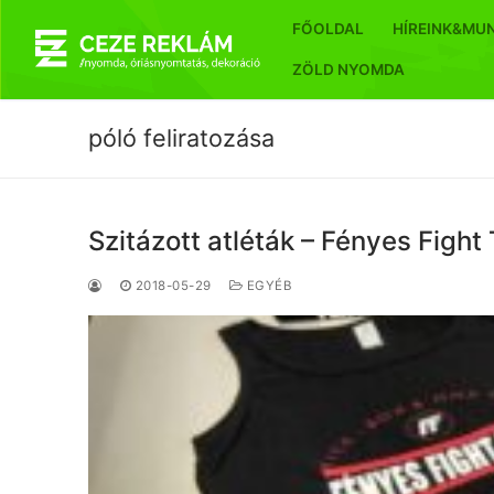
Ugrás
FŐOLDAL
HÍREINK&MU
a
tartalomra
ZÖLD NYOMDA
póló feliratozása
Szitázott atléták – Fényes Figh
2018-05-29
EGYÉB