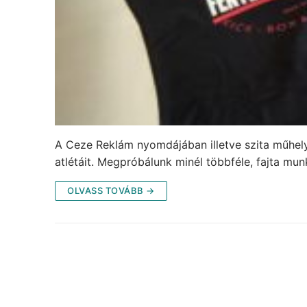
A Ceze Reklám nyomdájában illetve szita műhely
atlétáit. Megpróbálunk minél többféle, fajta mun
OLVASS TOVÁBB →