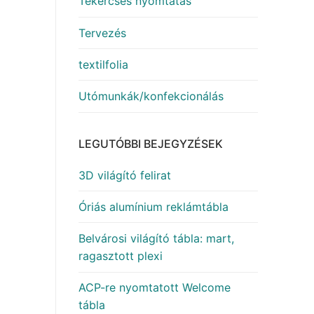
Tekercses nyomtatás
Tervezés
textilfolia
Utómunkák/konfekcionálás
LEGUTÓBBI BEJEGYZÉSEK
3D világító felirat
Óriás alumínium reklámtábla
Belvárosi világító tábla: mart,
ragasztott plexi
ACP-re nyomtatott Welcome
tábla