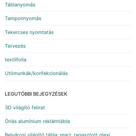
Táblanyomás
Tamponnyomás
Tekercses nyomtatás
Tervezés
textilfolia
Utómunkák/konfekcionálás
LEGUTÓBBI BEJEGYZÉSEK
3D világító felirat
Óriás alumínium reklámtábla
Belvárosi világító tábla: mart, ragasztott plexi