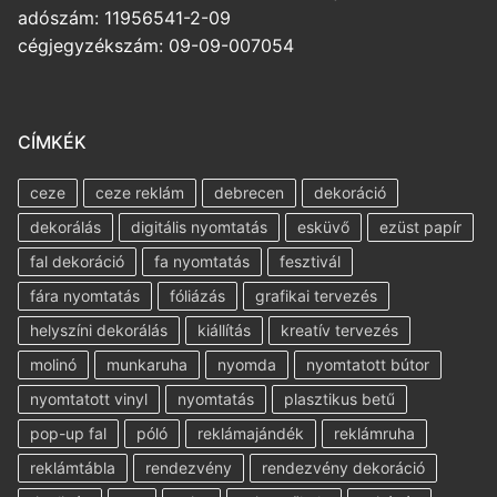
adószám: 11956541-2-09
cégjegyzékszám: 09-09-007054
CÍMKÉK
ceze
ceze reklám
debrecen
dekoráció
dekorálás
digitális nyomtatás
esküvő
ezüst papír
fal dekoráció
fa nyomtatás
fesztivál
fára nyomtatás
fóliázás
grafikai tervezés
helyszíni dekorálás
kiállítás
kreatív tervezés
molinó
munkaruha
nyomda
nyomtatott bútor
nyomtatott vinyl
nyomtatás
plasztikus betű
pop-up fal
póló
reklámajándék
reklámruha
reklámtábla
rendezvény
rendezvény dekoráció