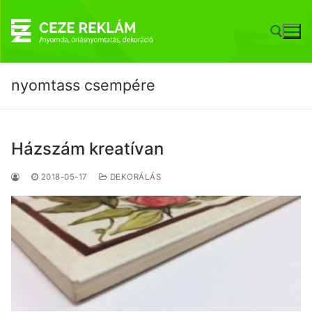
Ugrás
a
tartalomra
nyomtass csempére
Keresése:
Házszám kreatívan
2018-05-17
DEKORÁLÁS