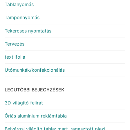
Táblanyomás
Tamponnyomás
Tekercses nyomtatás
Tervezés
textilfolia
Utómunkák/konfekcionálás
LEGUTÓBBI BEJEGYZÉSEK
3D világító felirat
Óriás alumínium reklámtábla
Belvárosi világító tábla: mart, ragasztott plexi