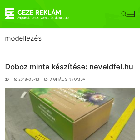
Ugrás
a
tartalomra
modellezés
Keresése:
Doboz minta készítése: neveldfel.hu
2018-05-13
DIGITÁLIS NYOMDA