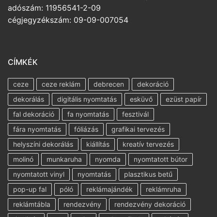
adószám: 11956541-2-09
cégjegyzékszám: 09-09-007054
CÍMKÉK
ceze
ceze reklám
debrecen
dekoráció
dekorálás
digitális nyomtatás
esküvő
ezüst papír
fal dekoráció
fa nyomtatás
fesztivál
fára nyomtatás
fóliázás
grafikai tervezés
helyszíni dekorálás
kiállítás
kreatív tervezés
molinó
munkaruha
nyomda
nyomtatott bútor
nyomtatott vinyl
nyomtatás
plasztikus betű
pop-up fal
póló
reklámajándék
reklámruha
reklámtábla
rendezvény
rendezvény dekoráció