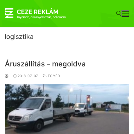
Ugrás
a
tartalomra
logisztika
Keresése:
Áruszállítás – megoldva
2018-07-07
EGYÉB