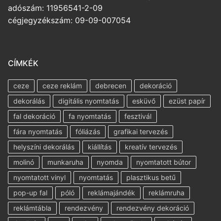
adószám: 11956541-2-09
cégjegyzékszám: 09-09-007054
CÍMKÉK
ceze
ceze reklám
debrecen
dekoráció
dekorálás
digitális nyomtatás
esküvő
ezüst papír
fal dekoráció
fa nyomtatás
fesztivál
fára nyomtatás
fóliázás
grafikai tervezés
helyszíni dekorálás
kiállítás
kreatív tervezés
molinó
munkaruha
nyomda
nyomtatott bútor
nyomtatott vinyl
nyomtatás
plasztikus betű
pop-up fal
póló
reklámajándék
reklámruha
reklámtábla
rendezvény
rendezvény dekoráció