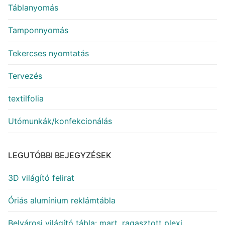
Táblanyomás
Tamponnyomás
Tekercses nyomtatás
Tervezés
textilfolia
Utómunkák/konfekcionálás
LEGUTÓBBI BEJEGYZÉSEK
3D világító felirat
Óriás alumínium reklámtábla
Belvárosi világító tábla: mart, ragasztott plexi