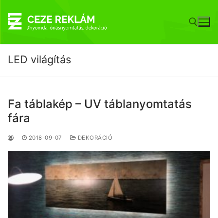
Ugrás
a
tartalomra
LED világítás
Keresése:
Fa táblakép – UV táblanyomtatás
fára
2018-09-07
DEKORÁCIÓ