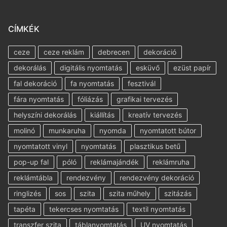
CÍMKÉK
ceze
ceze reklám
debrecen
dekoráció
dekorálás
digitális nyomtatás
esküvő
ezüst papír
fal dekoráció
fa nyomtatás
fesztivál
fára nyomtatás
fóliázás
grafikai tervezés
helyszíni dekorálás
kiállítás
kreatív tervezés
molinó
munkaruha
nyomda
nyomtatott bútor
nyomtatott vinyl
nyomtatás
plasztikus betű
pop-up fal
póló
reklámajándék
reklámruha
reklámtábla
rendezvény
rendezvény dekoráció
ringlizés
sos
szita
szita műhely
szitázás
tapéta
tekercses nyomtatás
textil nyomtatás
transzfer szita
táblanyomtatás
UV nyomtatás