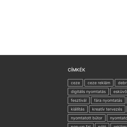
CÍMKÉK
ceze
ceze reklám
debr
digitális nyomtatás
esküvő
fesztivál
fára nyomtatás
kiállítás
kreatív tervezés
nyomtatott bútor
nyomtatot
pop-up fal
póló
reklám