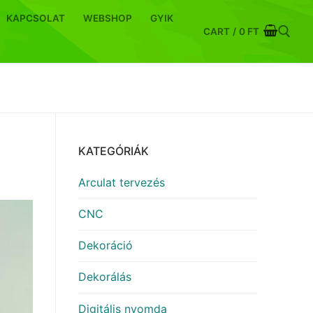
KAPCSOLAT
WEBSHOP
GYIK
CART
/
0
FT
Keresése:
KATEGÓRIÁK
Arculat tervezés
CNC
Dekoráció
Dekorálás
Digitális nyomda