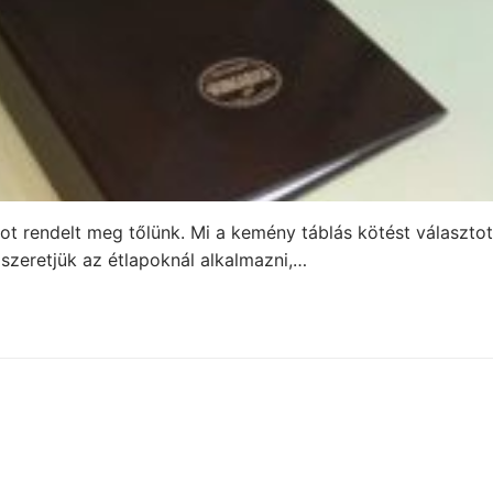
ot rendelt meg tőlünk. Mi a kemény táblás kötést választo
 szeretjük az étlapoknál alkalmazni,…