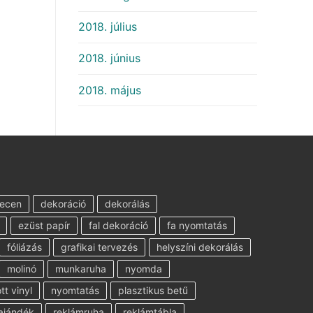
2018. július
2018. június
2018. május
ecen
dekoráció
dekorálás
ezüst papír
fal dekoráció
fa nyomtatás
fóliázás
grafikai tervezés
helyszíni dekorálás
molinó
munkaruha
nyomda
t vinyl
nyomtatás
plasztikus betű
ajándék
reklámruha
reklámtábla