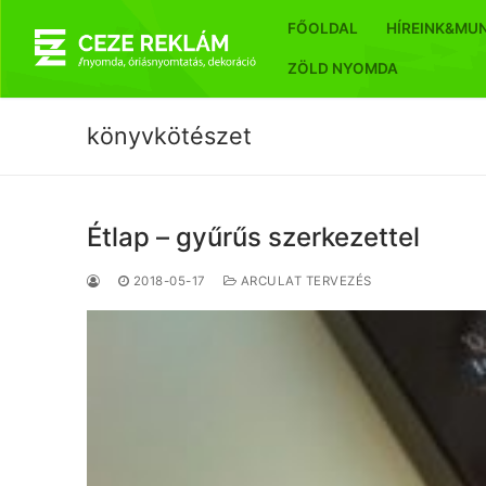
Ugrás
FŐOLDAL
HÍREINK&MU
a
tartalomra
ZÖLD NYOMDA
könyvkötészet
Étlap – gyűrűs szerkezettel
2018-05-17
ARCULAT TERVEZÉS