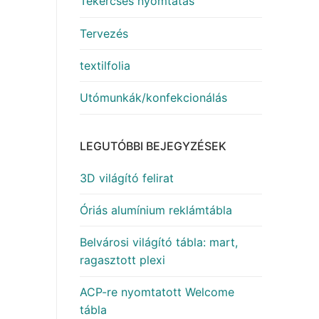
Tekercses nyomtatás
Tervezés
textilfolia
Utómunkák/konfekcionálás
LEGUTÓBBI BEJEGYZÉSEK
3D világító felirat
Óriás alumínium reklámtábla
Belvárosi világító tábla: mart,
ragasztott plexi
ACP-re nyomtatott Welcome
tábla