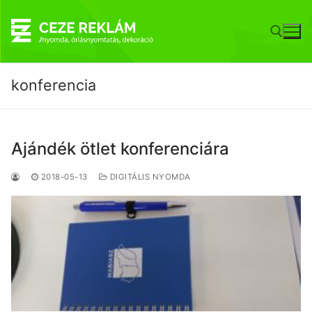
Ugrás
a
tartalomra
konferencia
Keresése:
Ajándék ötlet konferenciára
2018-05-13
DIGITÁLIS NYOMDA