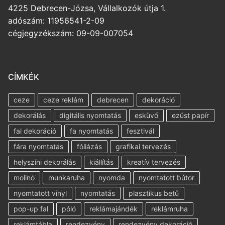
4225 Debrecen-Józsa, Vállalkozók útja 1.
adószám: 11956541-2-09
cégjegyzékszám: 09-09-007054
CÍMKÉK
ceze
ceze reklám
debrecen
dekoráció
dekorálás
digitális nyomtatás
esküvő
ezüst papír
fal dekoráció
fa nyomtatás
fesztivál
fára nyomtatás
fóliázás
grafikai tervezés
helyszíni dekorálás
kiállítás
kreatív tervezés
molinó
munkaruha
nyomda
nyomtatott bútor
nyomtatott vinyl
nyomtatás
plasztikus betű
pop-up fal
póló
reklámajándék
reklámruha
reklámtábla
rendezvény
rendezvény dekoráció