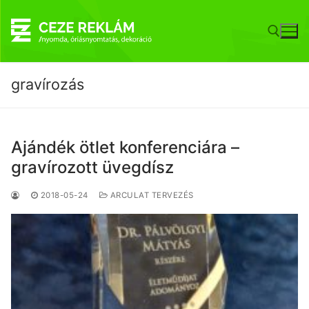
Ugrás
a
tartalomra
gravírozás
Keresése:
Ajándék ötlet konferenciára –
gravírozott üvegdísz
2018-05-24
ARCULAT TERVEZÉS