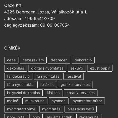
Ceze Kft
4225 Debrecen-Józsa, Vállalkozók útja 1.
adószám: 11956541-2-09
cégjegyzékszám: 09-09-007054
CÍMKÉK
ceze
ceze reklám
debrecen
dekoráció
dekorálás
digitális nyomtatás
esküvő
ezüst papír
fal dekoráció
fa nyomtatás
fesztivál
fára nyomtatás
fóliázás
grafikai tervezés
helyszíni dekorálás
kiállítás
kreatív tervezés
molinó
munkaruha
nyomda
nyomtatott bútor
nyomtatott vinyl
nyomtatás
plasztikus betű
pop-up fal
póló
reklámajándék
reklámruha