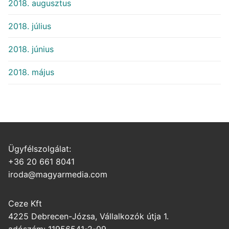
2018. augusztus
2018. július
2018. június
2018. május
Ügyfélszolgálat:
+36 20 661 8041
iroda@magyarmedia.com
Ceze Kft
4225 Debrecen-Józsa, Vállalkozók útja 1.
adószám: 11956541-2-09