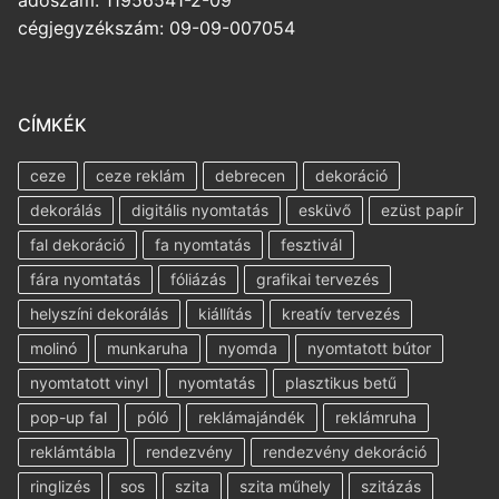
cégjegyzékszám: 09-09-007054
CÍMKÉK
ceze
ceze reklám
debrecen
dekoráció
dekorálás
digitális nyomtatás
esküvő
ezüst papír
fal dekoráció
fa nyomtatás
fesztivál
fára nyomtatás
fóliázás
grafikai tervezés
helyszíni dekorálás
kiállítás
kreatív tervezés
molinó
munkaruha
nyomda
nyomtatott bútor
nyomtatott vinyl
nyomtatás
plasztikus betű
pop-up fal
póló
reklámajándék
reklámruha
reklámtábla
rendezvény
rendezvény dekoráció
ringlizés
sos
szita
szita műhely
szitázás