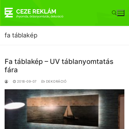
Ugrás
a
tartalomra
fa táblakép
Keresése:
Fa táblakép – UV táblanyomtatás
fára
2018-09-07
DEKORÁCIÓ