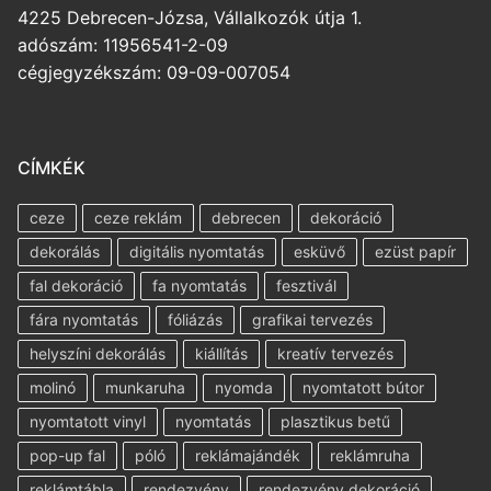
4225 Debrecen-Józsa, Vállalkozók útja 1.
adószám: 11956541-2-09
cégjegyzékszám: 09-09-007054
CÍMKÉK
ceze
ceze reklám
debrecen
dekoráció
dekorálás
digitális nyomtatás
esküvő
ezüst papír
fal dekoráció
fa nyomtatás
fesztivál
fára nyomtatás
fóliázás
grafikai tervezés
helyszíni dekorálás
kiállítás
kreatív tervezés
molinó
munkaruha
nyomda
nyomtatott bútor
nyomtatott vinyl
nyomtatás
plasztikus betű
pop-up fal
póló
reklámajándék
reklámruha
reklámtábla
rendezvény
rendezvény dekoráció