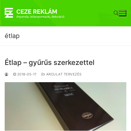
Ugrás
a
tartalomra
étlap
Keresése:
Étlap – gyűrűs szerkezettel
2018-05-17
ARCULAT TERVEZÉS