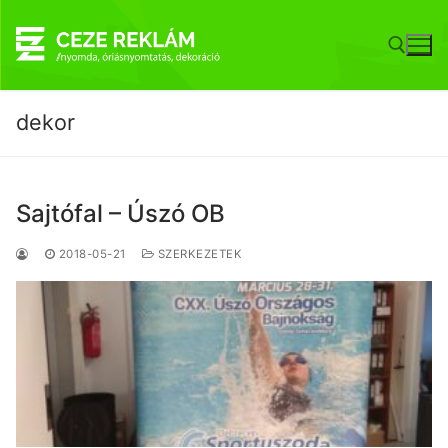
Ugrás
a
tartalomra
dekor
Keresése:
Sajtófal – Úszó OB
2018-05-21
SZERKEZETEK