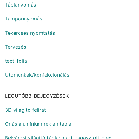
Táblanyomás
Tamponnyomás
Tekercses nyomtatás
Tervezés
textilfolia
Utómunkák/konfekcionálás
LEGUTÓBBI BEJEGYZÉSEK
3D világító felirat
Óriás alumínium reklámtábla
Belvárosi világító tábla: mart, ragasztott plexi