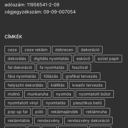
adószám: 11956541-2-09
cégjegyzékszám: 09-09-007054
CÍMKÉK
ceze
ceze reklám
debrecen
dekoráció
dekorálás
digitális nyomtatás
esküvő
ezüst papír
fal dekoráció
fa nyomtatás
fesztivál
fára nyomtatás
fóliázás
grafikai tervezés
helyszíni dekorálás
kiállítás
kreatív tervezés
molinó
munkaruha
nyomda
nyomtatott bútor
nyomtatott vinyl
nyomtatás
plasztikus betű
pop-up fal
póló
reklámajándék
reklámruha
reklámtábla
rendezvény
rendezvény dekoráció