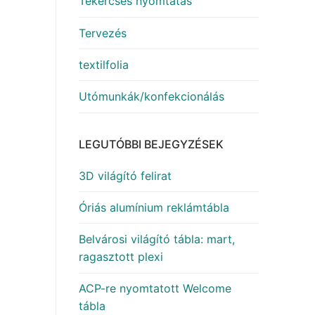
Tekercses nyomtatás
Tervezés
textilfolia
Utómunkák/konfekcionálás
LEGUTÓBBI BEJEGYZÉSEK
3D világító felirat
Óriás alumínium reklámtábla
Belvárosi világító tábla: mart,
ragasztott plexi
ACP-re nyomtatott Welcome
tábla