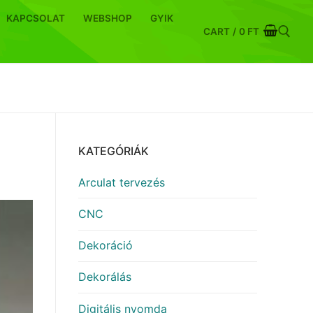
KAPCSOLAT
WEBSHOP
GYIK
CART
/
0
FT
Keresése:
KATEGÓRIÁK
Arculat tervezés
CNC
Dekoráció
Dekorálás
Digitális nyomda