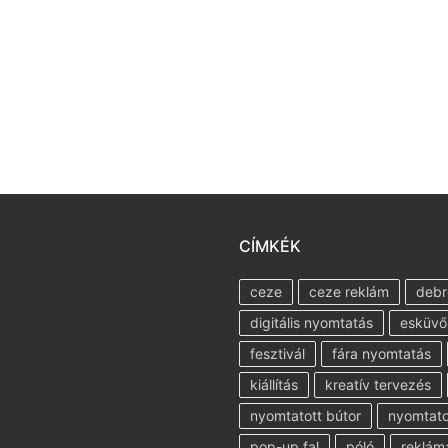
CÍMKÉK
ceze
ceze reklám
debr
digitális nyomtatás
esküvő
fesztivál
fára nyomtatás
kiállítás
kreatív tervezés
nyomtatott bútor
nyomtatot
pop-up fal
póló
reklám