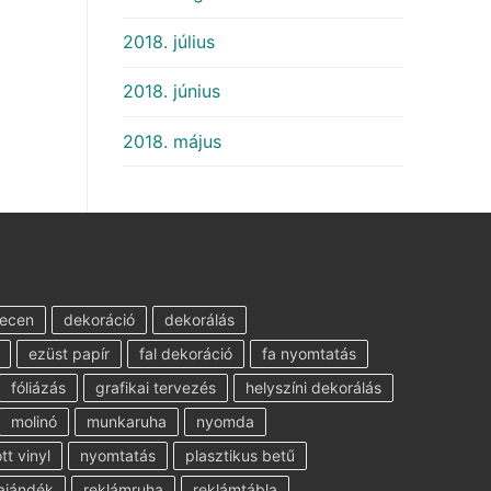
2018. július
2018. június
2018. május
ecen
dekoráció
dekorálás
ezüst papír
fal dekoráció
fa nyomtatás
fóliázás
grafikai tervezés
helyszíni dekorálás
molinó
munkaruha
nyomda
t vinyl
nyomtatás
plasztikus betű
ajándék
reklámruha
reklámtábla