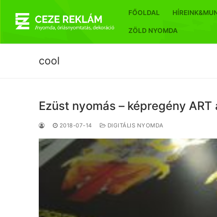
Ugrás
FŐOLDAL
HÍREINK&MU
a
tartalomra
ZÖLD NYOMDA
cool
Ezüst nyomás – képregény ART 
2018-07-14
DIGITÁLIS NYOMDA