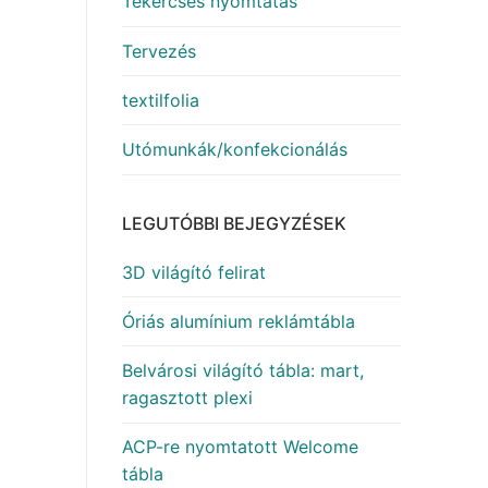
Tekercses nyomtatás
Tervezés
textilfolia
Utómunkák/konfekcionálás
LEGUTÓBBI BEJEGYZÉSEK
3D világító felirat
Óriás alumínium reklámtábla
Belvárosi világító tábla: mart,
ragasztott plexi
ACP-re nyomtatott Welcome
tábla