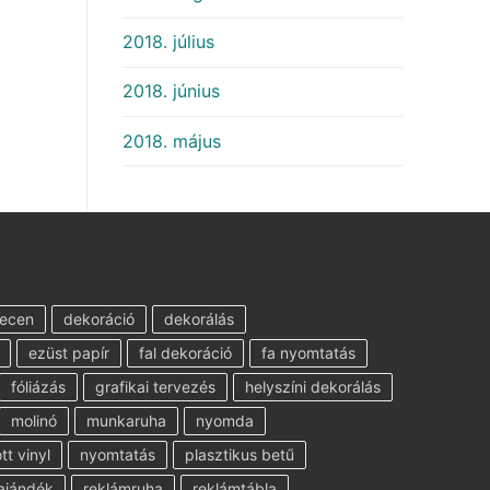
2018. július
2018. június
2018. május
ecen
dekoráció
dekorálás
ezüst papír
fal dekoráció
fa nyomtatás
fóliázás
grafikai tervezés
helyszíni dekorálás
molinó
munkaruha
nyomda
t vinyl
nyomtatás
plasztikus betű
ajándék
reklámruha
reklámtábla