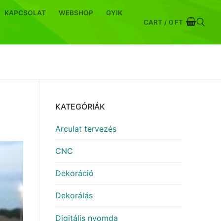
KAPCSOLAT
WEBSHOP
GYIK
CART
/
0
FT
Keresése:
KATEGÓRIÁK
Arculat tervezés
CNC
Dekoráció
Dekorálás
Digitális nyomda