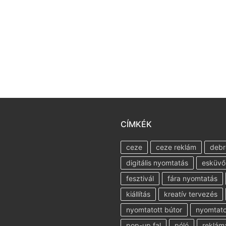
CÍMKÉK
ceze
ceze reklám
debr
digitális nyomtatás
esküvő
fesztivál
fára nyomtatás
kiállítás
kreatív tervezés
nyomtatott bútor
nyomtatot
pop-up fal
póló
reklám