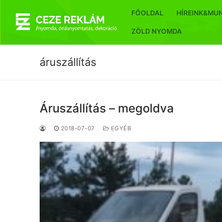
Ugrás
FŐOLDAL
HÍREINK&MU
a
tartalomra
ZÖLD NYOMDA
áruszállítás
Áruszállítás – megoldva
2018-07-07
EGYÉB