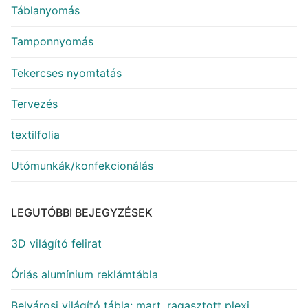
Táblanyomás
Tamponnyomás
Tekercses nyomtatás
Tervezés
textilfolia
Utómunkák/konfekcionálás
LEGUTÓBBI BEJEGYZÉSEK
3D világító felirat
Óriás alumínium reklámtábla
Belvárosi világító tábla: mart, ragasztott plexi