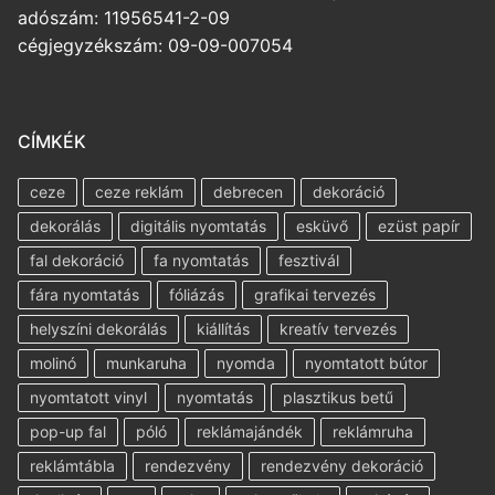
adószám: 11956541-2-09
cégjegyzékszám: 09-09-007054
CÍMKÉK
ceze
ceze reklám
debrecen
dekoráció
dekorálás
digitális nyomtatás
esküvő
ezüst papír
fal dekoráció
fa nyomtatás
fesztivál
fára nyomtatás
fóliázás
grafikai tervezés
helyszíni dekorálás
kiállítás
kreatív tervezés
molinó
munkaruha
nyomda
nyomtatott bútor
nyomtatott vinyl
nyomtatás
plasztikus betű
pop-up fal
póló
reklámajándék
reklámruha
reklámtábla
rendezvény
rendezvény dekoráció