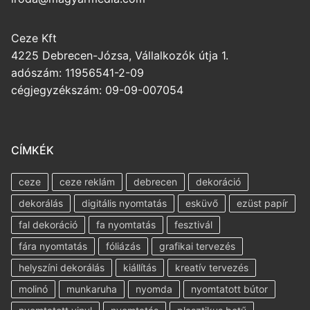
Ceze Kft
4225 Debrecen-Józsa, Vállalkozók útja 1.
adószám: 11956541-2-09
cégjegyzékszám: 09-09-007054
CÍMKÉK
ceze
ceze reklám
debrecen
dekoráció
dekorálás
digitális nyomtatás
esküvő
ezüst papír
fal dekoráció
fa nyomtatás
fesztivál
fára nyomtatás
fóliázás
grafikai tervezés
helyszíni dekorálás
kiállítás
kreatív tervezés
molinó
munkaruha
nyomda
nyomtatott bútor