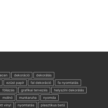
ecen
dekoráció
dekorálás
ezüst papír
fal dekoráció
fa nyomtatás
fóliázás
grafikai tervezés
helyszíni dekorálás
molinó
munkaruha
nyomda
t vinyl
nyomtatás
plasztikus betű