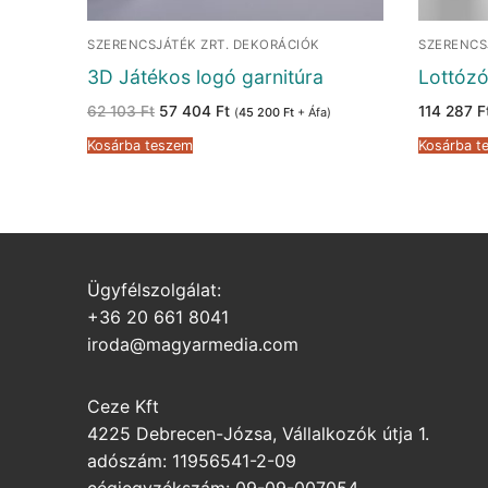
SZERENCSJÁTÉK ZRT. DEKORÁCIÓK
SZERENCS
3D Játékos logó garnitúra
Lottózó
Original
Current
62 103
Ft
57 404
Ft
114 287
F
(
45 200
Ft
+ Áfa)
price
price
was:
is:
Kosárba teszem
Kosárba t
62
57
103 Ft.
404 Ft.
Ügyfélszolgálat:
+36 20 661 8041
iroda@magyarmedia.com
Ceze Kft
4225 Debrecen-Józsa, Vállalkozók útja 1.
adószám: 11956541-2-09