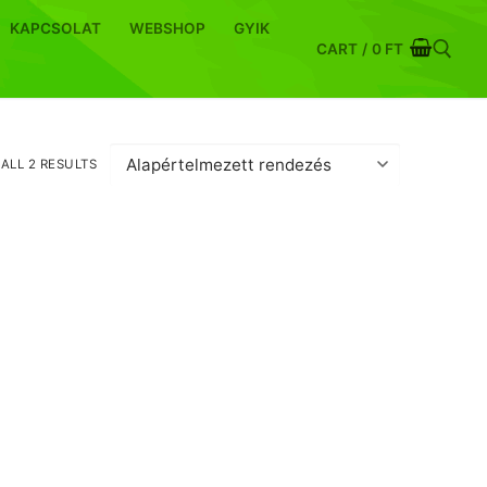
KAPCSOLAT
WEBSHOP
GYIK
CART
/
0
FT
Keresése:
ALL 2 RESULTS