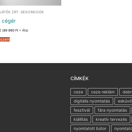
JÁTÉK ZRT. DEKORÁCIÓK
 cégér
t
(
89 990
Ft
+ Áfa)
eszem
CÍMKÉK
ceze
ceze reklám
debr
digitális nyomtatás
esküvő
fesztivál
fára nyomtatás
kiállítás
kreatív tervezés
nyomtatott bútor
nyomtatot