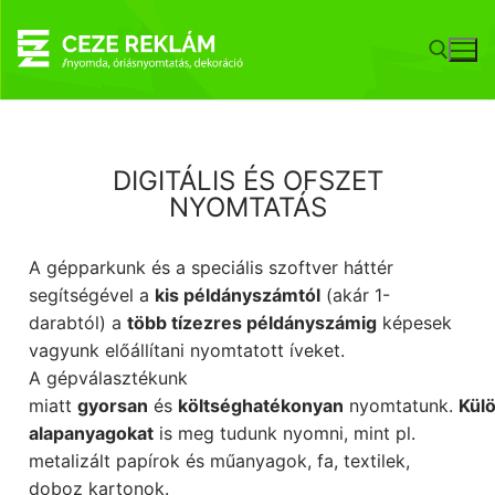
DIGITÁLIS ÉS OFSZET
NYOMTATÁS
A gépparkunk és a speciális szoftver háttér
segítségével a
kis példányszámtól
(akár 1-
darabtól) a
több tízezres példányszámig
képesek
vagyunk előállítani nyomtatott íveket.
A gépválasztékunk
miatt
gyorsan
és
költséghatékonyan
nyomtatunk.
Kül
alapanyagokat
is meg tudunk nyomni, mint pl.
metalizált papírok és műanyagok, fa, textilek,
doboz kartonok.