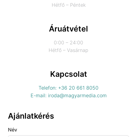
Hétfő – Péntek
Áruátvétel
0:00 – 24:00
Hétfő – Vasárnap
Kapcsolat
Telefon: +36 20 661 8050
E-mail: iroda@magyarmedia.com
Ajánlatkérés
Név