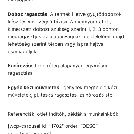
Doboz ragasztás:
A termék illetve gyűjtődobozok
készítésének végső fázisa. A megnyomtatott,
kimetszett dobozt szükség szerint 1, 2, 3 ponton
megragasztjuk az alapanyagnak megfelelően, majd
lehetőség szerint térben vagy lapra hajtva
csomagoljuk.
Kasírozás:
Több réteg alapanyag egymásra
ragasztása.
Egyéb kézi műveletek:
Igénynek megfelelő kézi
műveletek, pl. táska ragasztás, zsinórozás stb.
Referenciák, ötlet indítók, példák a munkáinkból:
[wcp-carousel id=”1702″ order=”DESC”
orderby=”random”]