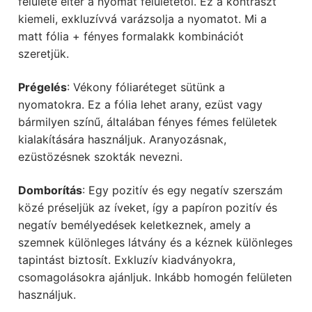
felülete eltér a nyomat felületétől. Ez a kontraszt
kiemeli, exkluzívvá varázsolja a nyomatot. Mi a
matt fólia + fényes formalakk kombinációt
szeretjük.
Prégelés
: Vékony fóliaréteget sütünk a
nyomatokra. Ez a fólia lehet arany, ezüst vagy
bármilyen színű, általában fényes fémes felületek
kialakítására használjuk. Aranyozásnak,
ezüstözésnek szokták nevezni.
Domborítás
: Egy pozitív és egy negatív szerszám
közé préseljük az íveket, így a papíron pozitív és
negatív bemélyedések keletkeznek, amely a
szemnek különleges látvány és a kéznek különleges
tapintást biztosít. Exkluzív kiadványokra,
csomagolásokra ajánljuk. Inkább homogén felületen
használjuk.