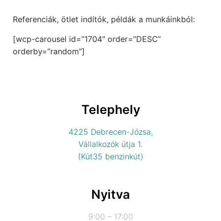
Referenciák, ötlet indítók, példák a munkáinkból:
[wcp-carousel id=”1704″ order=”DESC”
orderby=”random”]
Telephely
4225 Debrecen-Józsa,
Vállalkozók útja 1.
(Kút35 benzinkút)
Nyitva
9:00 – 17:00