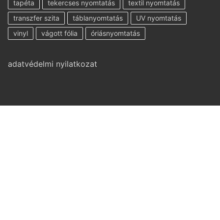
tapéta
tekercses nyomtatás
textil nyomtatás
transzfer szita
táblanyomtatás
UV nyomtatás
vinyl
vágott fólia
óriásnyomtatás
adatvédelmi nyilatkozat