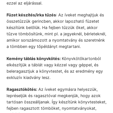
ezzel az eljárással.
Füzet készítés/irka tűzés
: Az íveket meghajtjuk és
összetűzzük gerincben, akkor lapozható füzetet
készítünk belőlük. Ha fejben tűzzük őket, akkor
tűzve tömbösítünk, mint pl. a jegyeknél, bérleteknél,
amikor sorszámozott a nyomtatvány és szeretnénk
a tömbben egy tőpéldányt megtartani.
Kemény táblás könyvkötés:
Könyvkötőkartonból
elkészítjük a táblát vagy kézzel vagy géppel, és
beleragasztjuk a könyvtestet, és az eredmény egy
exkluzív kiadvány lesz.
Ragasztókötés:
Az íveket egymásra helyezzük,
lepréseljük és ragasztóval megkenjük, hogy azok
tartósan összeálljanak. Így készítünk könyvtesteket,
fejben ragasztott tömböket, nyomtatványokat,