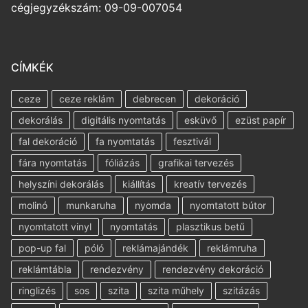
cégjegyzékszám: 09-09-007054
CÍMKÉK
ceze
ceze reklám
debrecen
dekoráció
dekorálás
digitális nyomtatás
esküvő
ezüst papír
fal dekoráció
fa nyomtatás
fesztivál
fára nyomtatás
fóliázás
grafikai tervezés
helyszíni dekorálás
kiállítás
kreatív tervezés
molinó
munkaruha
nyomda
nyomtatott bútor
nyomtatott vinyl
nyomtatás
plasztikus betű
pop-up fal
póló
reklámajándék
reklámruha
reklámtábla
rendezvény
rendezvény dekoráció
ringlizés
sos
szita
szita műhely
szitázás