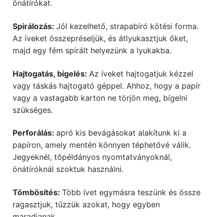
önátírókat.
Spirálozás:
Jól kezelhető, strapabíró kötési forma.
Az íveket összepréseljük, és átlyukasztjuk őket,
majd egy fém spirált helyezünk a lyukakba.
Hajtogatás, bígelés:
Az íveket hajtogatjuk kézzel
vagy táskás hajtogató géppel. Ahhoz, hogy a papír
vagy a vastagabb karton ne törjön meg, bígelni
szükséges.
Perforálás:
apró kis bevágásokat alakítunk ki a
papíron, amely mentén könnyen téphetővé válik.
Jegyeknél, tőpéldányos nyomtatványoknál,
önátíróknál szoktuk használni.
Tömbösítés:
Több ívet egymásra teszünk és össze
ragasztjuk, tűzzük azokat, hogy egyben
maradjanak.