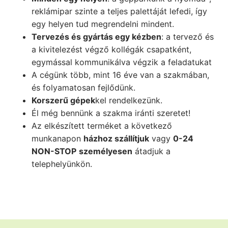
reklámipar szinte a teljes palettáját lefedi, így
egy helyen tud megrendelni mindent.
Tervezés és gyártás egy kézben
: a tervező és
a kivitelezést végző kollégák csapatként,
egymással kommunikálva végzik a feladatukat
A cégünk több, mint 16 éve van a szakmában,
és folyamatosan fejlődünk.
Korszerű gépek
kel rendelkezünk.
Él még bennünk a szakma iránti szeretet!
Az elkészített terméket a következő
munkanapon
házhoz szállítjuk
vagy
0-24
NON-STOP
személyesen
átadjuk a
telephelyünkön.