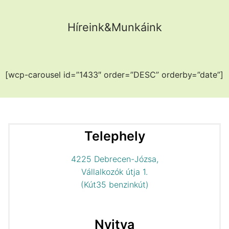
Híreink&Munkáink
[wcp-carousel id=”1433″ order=”DESC” orderby=”date”]
Telephely
4225 Debrecen-Józsa,
Vállalkozók útja 1.
(Kút35 benzinkút)
Nyitva