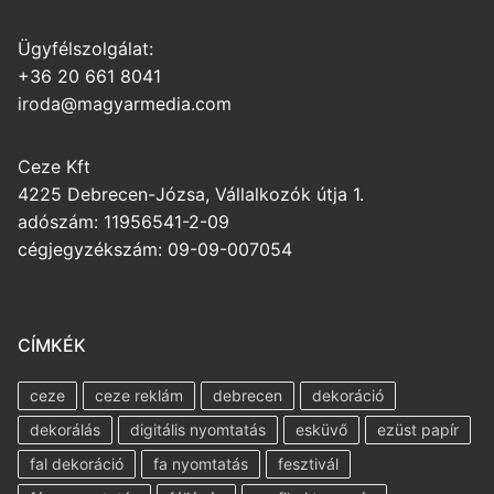
Ügyfélszolgálat:
+36 20 661 8041
iroda@magyarmedia.com
Ceze Kft
4225 Debrecen-Józsa, Vállalkozók útja 1.
adószám: 11956541-2-09
cégjegyzékszám: 09-09-007054
CÍMKÉK
ceze
ceze reklám
debrecen
dekoráció
dekorálás
digitális nyomtatás
esküvő
ezüst papír
fal dekoráció
fa nyomtatás
fesztivál