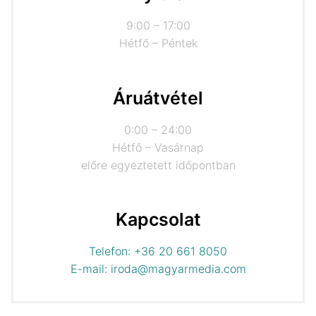
9:00 – 17:00
Hétfő – Péntek
Áruátvétel
0:00 – 24:00
Hétfő – Vasárnap
előre egyeztetett időpontban
Kapcsolat
Telefon: +36 20 661 8050
E-mail: iroda@magyarmedia.com