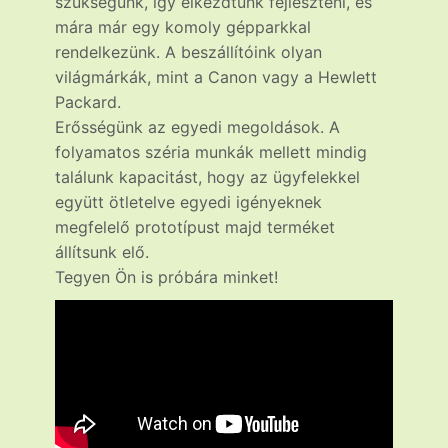
szükségünk, így elkezdtünk fejleszteni, és
mára már egy komoly gépparkkal
rendelkezünk. A beszállítóink olyan
világmárkák, mint a Canon vagy a Hewlett
Packard.
Erősségünk az egyedi megoldások. A
folyamatos széria munkák mellett mindig
találunk kapacitást, hogy az ügyfelekkel
együtt ötletelve egyedi igényeknek
megfelelő prototípust majd terméket
állítsunk elő.
Tegyen Ön is próbára minket!